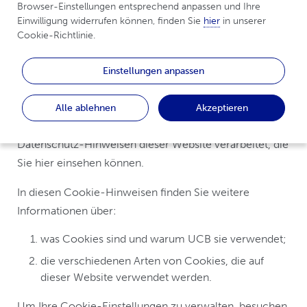
Browser-Einstellungen entsprechend anpassen und Ihre 
„
Website
“), verwendeten Cookies. Die Website wird
Einwilligung widerrufen können, finden Sie 
hier
 in unserer 
von oder im Auftrag der UCB Pharma GmbH mit Sitz in
Cookie-Richtlinie.
der Rolf-Schwarz-Schütte-Platz 1, 40789 Monheim,
Deutschland (
„UCB“, „wir“ oder „uns“
) betrieben. Diese
Einstellungen anpassen
Cookie-Hinweise gelten für alle Webseiten, die Teil der
Website sind. Alle von UCB durch Cookies erhobenen
Alle ablehnen
Akzeptieren
personenbezogenen Daten werden gemäß den
Datenschutz-Hinweisen dieser Website verarbeitet, die
Sie hier einsehen können.
In diesen Cookie-Hinweisen finden Sie weitere
Informationen über:
was Cookies sind und warum UCB sie verwendet;
die verschiedenen Arten von Cookies, die auf
dieser Website verwendet werden.
Um Ihre Cookie-Einstellungen zu verwalten, besuchen