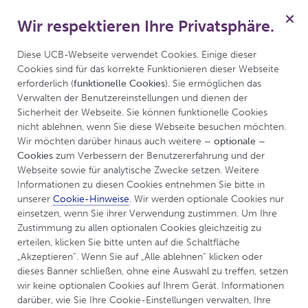
Wir respektieren Ihre Privatsphäre.
Menü
Diese UCB-Webseite verwendet Cookies. Einige dieser 
Cookies sind für das korrekte Funktionieren dieser Webseite 
erforderlich (
funktionelle Cookies
). Sie ermöglichen das 
Verwalten der Benutzereinstellungen und dienen der 
UCBCares
Cookie-Hinweise
Sicherheit der Webseite. Sie können funktionelle Cookies 
nicht ablehnen, wenn Sie diese Webseite besuchen möchten. 
Wir möchten darüber hinaus auch weitere 
– optionale – 
Cookie-Hinweise
Cookies
 zum Verbessern der Benutzererfahrung und der 
Webseite sowie für analytische Zwecke setzen. Weitere 
Informationen zu diesen Cookies entnehmen Sie bitte in 
unserer 
Cookie-Hinweise
. Wir werden optionale Cookies nur 
In diesen Cookie-Hinweisen finden Sie Informationen
einsetzen, wenn Sie ihrer Verwendung zustimmen. Um Ihre 
Zustimmung zu allen optionalen Cookies gleichzeitig zu 
über die auf UCBCares.de, einer Website mit
erteilen, klicken Sie bitte unten auf die Schaltfläche 
Informationen zum Umgang mit Erkrankungen wie
„Akzeptieren“. Wenn Sie auf „Alle ablehnen“ klicken oder 
Morbus Parkinson, Restless Legs Syndrom,
dieses Banner schließen, ohne eine Auswahl zu treffen, setzen 
rheumatoide Arthritis, axiale Spondyloarthritis,
wir keine optionalen Cookies auf Ihrem Gerät. Informationen 
darüber, wie Sie Ihre Cookie-Einstellungen verwalten, Ihre 
Psoriasis-Arthritis, Psoriasis und Osteoporose (die